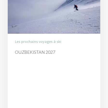
Les prochains voyages à ski
OUZBEKISTAN 2027
UN RAID À SKI DE
VILLAGE EN VILLAGE
DANS LE MASSIF DU
BAYSUNTAU, ENTRE
PAMIR-ALAY ET ASIE