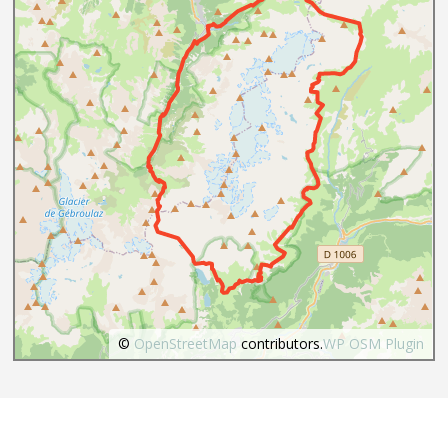
©
OpenStreetMap
contributors.
WP OSM Plugin