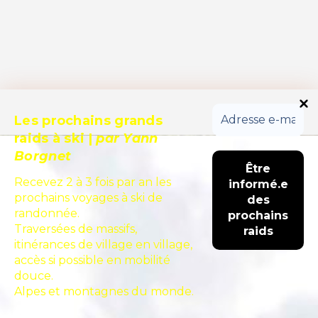
Les prochains grands
raids à ski
|
par Yann
Borgnet
Recevez 2 à 3 fois par an les
prochains voyages à ski de
randonnée.
Traversées de massifs,
itinérances de village en village,
accès si possible en mobilité
douce.
Alpes et montagnes du monde.