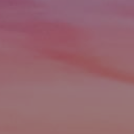
Hit enter to search or ESC to close