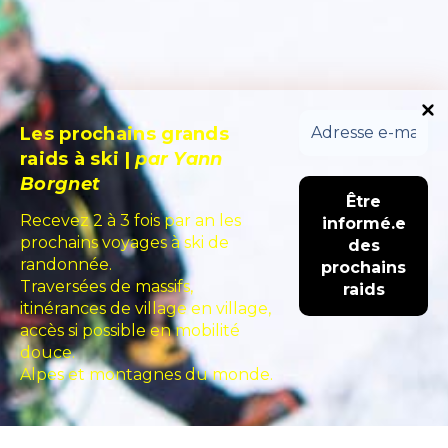
Les prochains grands
raids à ski
|
par Yann
Borgnet
Recevez 2 à 3 fois par an les
prochains voyages à ski de
randonnée.
Traversées de massifs,
itinérances de village en village,
accès si possible en mobilité
douce.
Alpes et montagnes du monde.