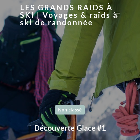
LES GRANDS RAIDS À
SKI | Voyages & raids à
ski de randonnée
Hit enter to search or ESC to close
Non classé
Découverte Glace #1