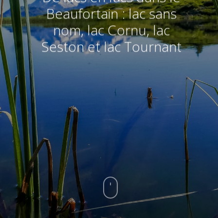
Beaufortain : lac sans
nom, lac Cornu, lac
Seston et lac Tournant