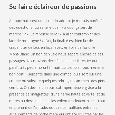
Se faire éclaireur de passions
Aujourd’hui, c’est une « rando ados ». Je me suis parée à
des questions futiles telle que : « à quoi ça sert de
marcher ? ». La réponse sera : « à aller contempler des
lacs de montagne ! ». Oui, la finalité est bien là : de
crapahuter de lacs en lacs, avec, en toile de fond, le
Mont-Blanc. Un bon dénivelé nous sépare encore de ces
paysages. Nous avons décelé un sentier forestier qui
paraît très peu emprunté, mais qui semble nous mener à
bon port. Il serpente dans une combe, puis sort sur une
croupe ou subsiste quelques arbres, notamment des pins
cembro. On devine un sous-sol imperméable grâce à la
présence de linaigrettes, d’une herbe haute et verte, et de
mares au dessus desquelles volent des leucorrhines. Tout
en prenant de l’altitude, nous nous faufilons entre les
affleurements de roche mère qui ont été sculptés par les