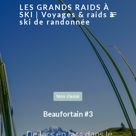
LES GRANDS RAIDS À
SKI | Voyages & raids à
ski de randonnée
Hit enter to search or ESC to close
Non classé
Beaufortain #3
De lacs en lacs dans le