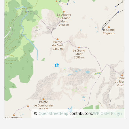
©
OpenStreetMap
contributors.
WP OSM Plugin