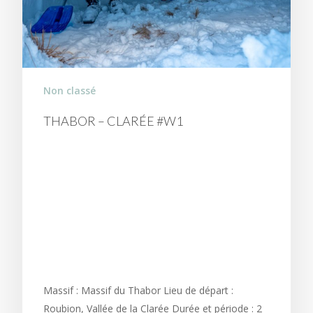
Non classé
THABOR – CLARÉE #W1
2 JOURS DE RAQUETTE
DANS LE MASSIF DU
THABOR ENTRECOUPÉS
D’UNE NUIT ORIGINALE
SOUS IGLOO
Massif : Massif du Thabor Lieu de départ :
Roubion, Vallée de la Clarée Durée et période : 2