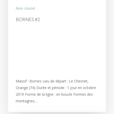
Non classé
BORNES #2
EMPIRE DES
BOUQUETINS OU
TRANQUILLITÉ
EXTRÊME DE LA ROCHE
PARNAL À SOUS-DINE
Massif : Bornes Lieu de départ : Le Chesnet,
Orange (74) Durée et période : 1 jour en octobre
2019 Forme de la ligne : en boucle Formes des
montagnes…