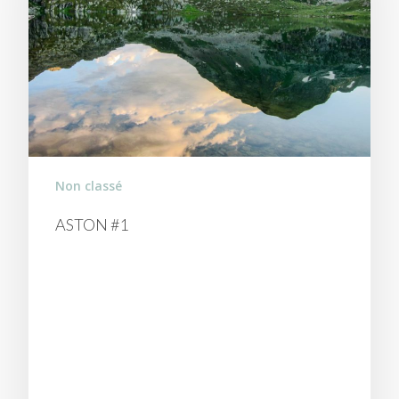
Non classé
ASTON #1
ESCAPADE DANS LES
PYRÉNÉES : DE LACS EN
LACS DANS LE MASSIF DE
L’ASTON