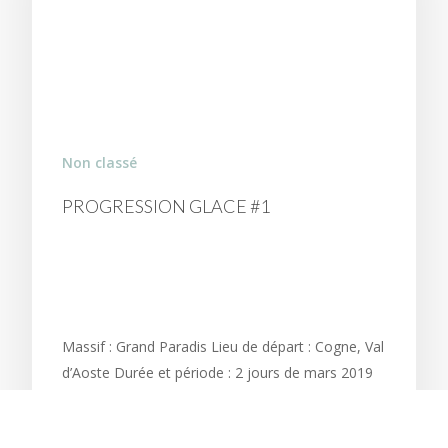
Non classé
PROGRESSION GLACE #1
FORMATION GRANDE
VOIE À COGNE.
Massif : Grand Paradis Lieu de départ : Cogne, Val
d’Aoste Durée et période : 2 jours de mars 2019
Type de formation : progression en cascade de
glace Participants…