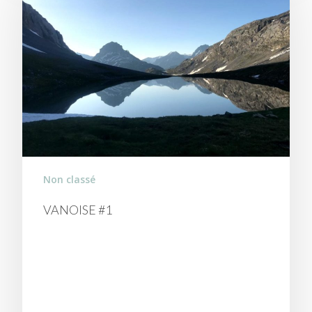
Non classé
VANOISE #1
TOUR DES GLACIERS DE
LA VANOISE FAÇON
EXPRESS !